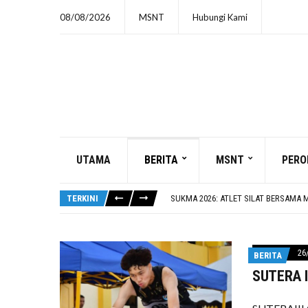
08/08/2026
MSNT
Hubungi Kami
UTAMA
BERITA
MSNT
PERO
CERAMAH PERDANA OLEH USTAZ SYE
SUKMA 2026: 7 HARI LAGI
SUKMA 2026: ATLET SILAT BERSAMA
TERKINI
SUKMA 2026: ATLET BOLA TAMPAR B
SUKMA 2026: MAJLIS SOLAT HAJAT &
CERAMAH PERDANA OLEH USTAZ SYE
SUKMA 2026: 7 HARI LAGI
26
BERITA
SUTERA II