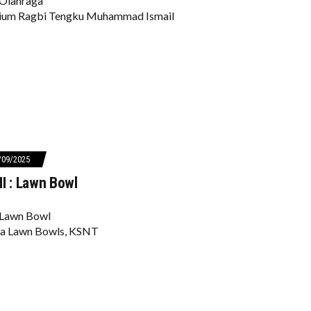
Olahraga
dium Ragbi Tengku Muhammad Ismail
/09/2025
I : Lawn Bowl
 Lawn Bowl
na Lawn Bowls, KSNT