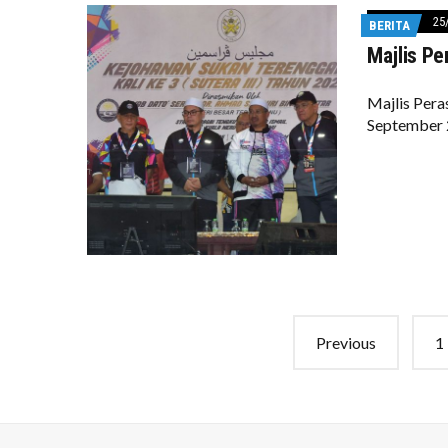
25
BERITA
Majlis Pe
Majlis Pera
September 
Posts
Previous
1
navigation