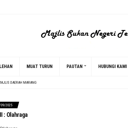
LEHAN
MUAT TURUN
PAUTAN
HUBUNGI KAMI
D MOHD NORHISYAM TUAN PADANG
 MAJLIS DAERAH MARANG
ERSAMA YB USTAZ RIDZUAN HASHIM
 BACAAN YASSIN
D MOHD NORHISYAM TUAN PADANG
/09/2025
I : Olahraga