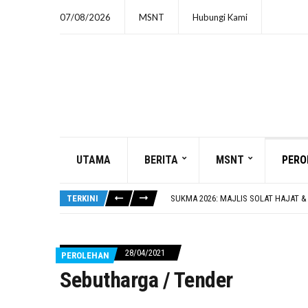
07/08/2026
MSNT
Hubungi Kami
UTAMA
BERITA
MSNT
PERO
SUTERA III : BOLA SEPAK
SUKMA 2026: 8 HARI LAGI
TERKINI
SUKMA 2026: MAJLIS SOLAT HAJAT &
CERAMAH PERDANA OLEH USTAZ SYE
SUTERA III : PENCAK SILAT
SUTERA III : BOLA SEPAK
28/04/2021
PEROLEHAN
SUKMA 2026: 8 HARI LAGI
Sebutharga / Tender