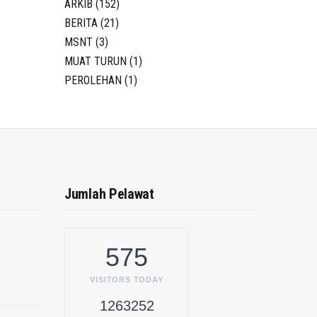
ARKIB
(152)
BERITA
(21)
MSNT
(3)
MUAT TURUN
(1)
PEROLEHAN
(1)
Jumlah Pelawat
575
VISITORS TODAY
1263252