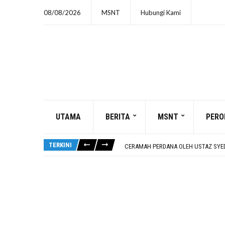
08/08/2026
MSNT
Hubungi Kami
SUTERA III : BOLA SEPAK
UTAMA
BERITA
MSNT
PERO
SUKMA 2026: 8 HARI LAGI
SUKMA 2026: MAJLIS SOLAT HAJAT &
TERKINI
CERAMAH PERDANA OLEH USTAZ SYE
SUTERA III : PENCAK SILAT
SUTERA III : BOLA SEPAK
SUKMA 2026: 8 HARI LAGI