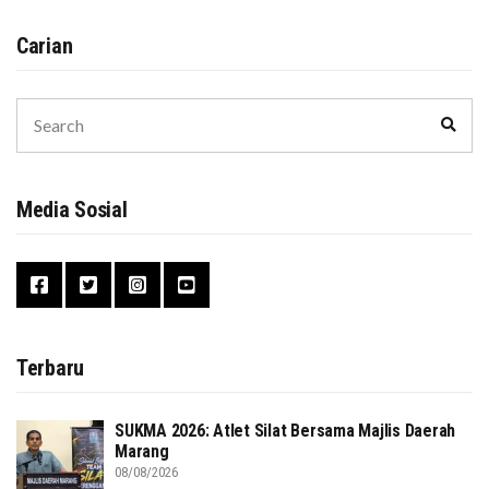
Carian
Search
Sear
for:
Media Sosial
Terbaru
SUKMA 2026: Atlet Silat Bersama Majlis Daerah
Marang
08/08/2026