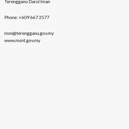
Terengganu Darul Iman
Phone: +609 667 2577
msn@terengganu.gov.my
www.msnt.gov.my