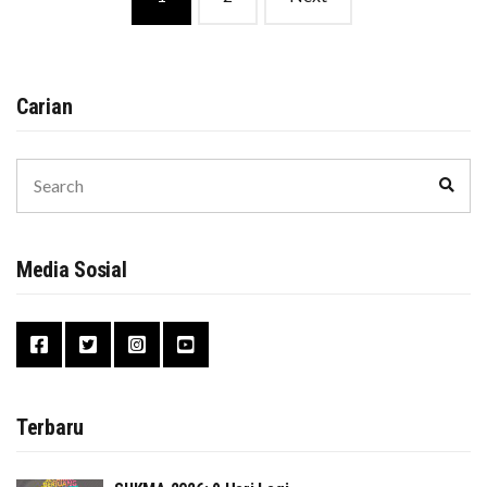
navigation
Carian
Search
Sear
for:
Media Sosial
Terbaru