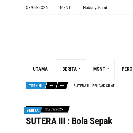
07/08/2026
MSNT
Hubungi Kami
UTAMA
BERITA
MSNT
PERO
SUTERA III : BADMINTON
SUKMA 2026: 9 HARI LAGI
TERKINI
SUTERA III : PENCAK SILAT
SUTERA III : BOLA SEPAK
SUTERA III : E SPORT
SUTERA III : BADMINTON
25/09/2025
BERITA
SUKMA 2026: 9 HARI LAGI
SUTERA III : Bola Sepak