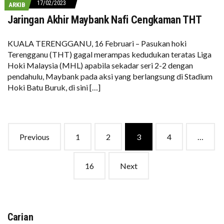
17/02/2023
ARKIB
Jaringan Akhir Maybank Nafi Cengkaman THT
KUALA TERENGGANU, 16 Februari – Pasukan hoki
Terengganu (THT) gagal merampas kedudukan teratas Liga
Hoki Malaysia (MHL) apabila sekadar seri 2-2 dengan
pendahulu, Maybank pada aksi yang berlangsung di Stadium
Hoki Batu Buruk, di sini […]
Posts
Previous
1
2
3
4
…
navigation
16
Next
Carian