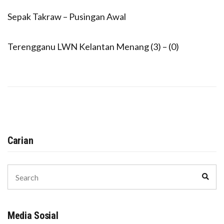
Sepak Takraw – Pusingan Awal
Terengganu LWN Kelantan Menang (3) – (0)
Carian
Search
Sear
for:
Media Sosial