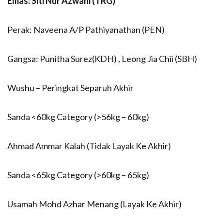
Emas: Siti Nur Azwani (TRG)
Perak: Naveena A/P Pathiyanathan (PEN)
Gangsa: Punitha Surez(KDH) , Leong Jia Chii (SBH)
Wushu – Peringkat Separuh Akhir
Sanda <60kg Category (>56kg – 60kg)
Ahmad Ammar Kalah (Tidak Layak Ke Akhir)
Sanda <65kg Category (>60kg – 65kg)
Usamah Mohd Azhar Menang (Layak Ke Akhir)