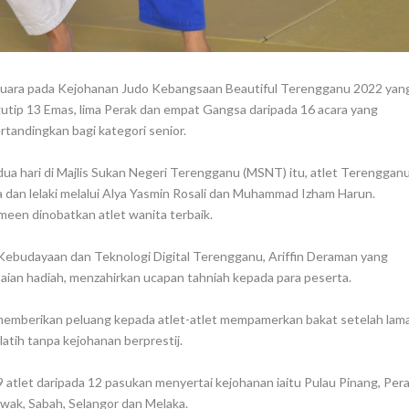
uara pada Kejohanan Judo Kebangsaan Beautiful Terengganu 2022 yan
ngutip 13 Emas, lima Perak dan empat Gangsa daripada 16 acara yang
rtandingkan bagi kategori senior.
ua hari di Majlis Sukan Negeri Terengganu (MSNT) itu, atlet Terenggan
a dan lelaki melalui Alya Yasmin Rosali dan Muhammad Izham Harun.
meen dinobatkan atlet wanita terbaik.
ebudayaan dan Teknologi Digital Terengganu, Ariffin Deraman yang
an hadiah, menzahirkan ucapan tahniah kepada para peserta.
memberikan peluang kepada atlet-atlet mempamerkan bakat setelah lam
latih tanpa kejohanan berprestij.
9 atlet daripada 12 pasukan menyertai kejohanan iaitu Pulau Pinang, Pera
wak, Sabah, Selangor dan Melaka.