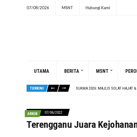
07/08/2026
MSNT
Hubungi Kami
UTAMA
BERITA
MSNT
PERO
SUTERA III : BOLA SEPAK
SUKMA 2026: 8 HARI LAGI
TERKINI
SUKMA 2026: MAJLIS SOLAT HAJAT &
CERAMAH PERDANA OLEH USTAZ SYE
SUTERA III : PENCAK SILAT
SUTERA III : BOLA SEPAK
07/06/2022
ARKIB
SUKMA 2026: 8 HARI LAGI
Terengganu Juara Kejohana