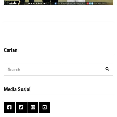
Carian
Search
Sear
for:
Media Sosial